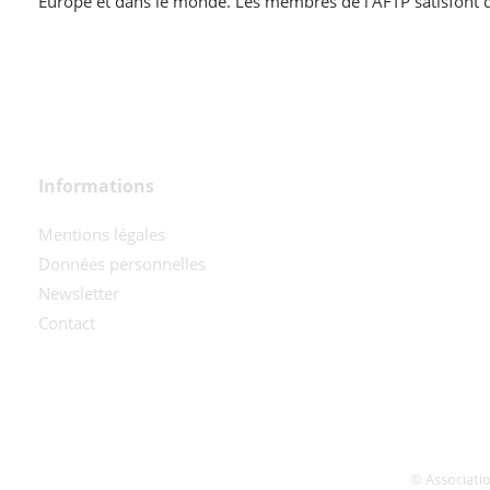
Europe et dans le monde. Les membres de l’AFTP satisfont dé
Informations
Mentions légales
Données personnelles
Newsletter
Contact
© Associatio