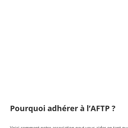
AFTP
Association Française de Thérapie par la Polarité
ACCUEIL
ACTUALITÉS
LA POLARITÉ
GRAND PUBLIC
Pourquoi Adhérer
Services Aux Adhérents
Boutique
Pourquoi adhérer à l’AFTP ?
Voici comment notre association peut vous aider en tant que 